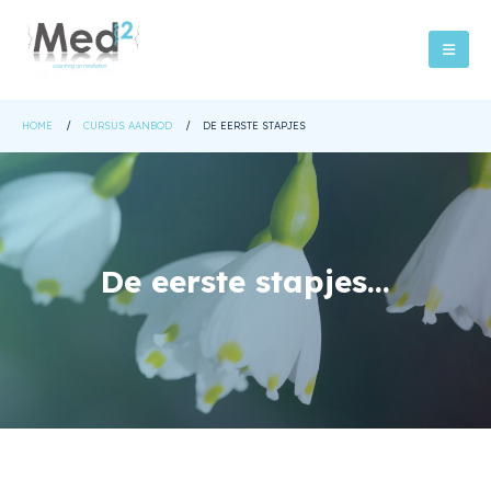
HOME
CURSUS AANBOD
DE EERSTE STAPJES
De eerste stapjes…