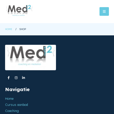
HOME
SHOP
Navigatie
Home
Cursus aanbod
Coaching