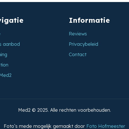
igatie
Informatie
e
Reviews
s aanbod
Privacybeleid
ing
Contact
tion
 Med2
Med2 © 2025. Alle rechten voorbehouden.
Foto’s mede mogelijk gemaakt door
Foto Hofmeester